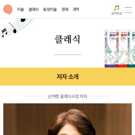
미술
클래식
동양미술
경제
과학
음악감상
클래식
저자 소개
난처한 클래식수업 저자