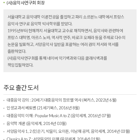
(사)음악사연구회 회장
서울대학교 음악대학 이론전공을 졸업하고 파리 소르본느 대학에서 프랑스
음악사 연구로 음악학 박사학위를 받았다.
1995년부터 현재까지 서울대학교 교수로 재직하면서, 음악사와 관련하여
프랑스 대혁명, 아르스 노바, 역사적 연주, 바로크 오페라 등을 주제로 다수의
논문을 발표하고, 서양음악사 일반을 포괄하는 여러 권의 저서와 역서를
출판하였다.
(사)음악사연구회를 통해 네이버 악기백과와 다음 클래식백과를
책임집필하였다.
주요 출간 도서
대중음악 강의 : 20세기 대중음악의 장르별 역사 (북커스, 2022년 6월)
인생교과서 베토벤 (21세기북스, 2016년 8월)
대중음악의 이해 : Popular Music A to Z (음악세계, 2016년 07월)
음악학 개론 (음악세계, 2014년 03월)
서양음악사 1, 2 (민은기, 박을미, 오이돈, 이남재 공저, 음악세계, 2014년 03월)
Classics A to Z : 서양음악의 이해 (음악세계, 2014년 01월)