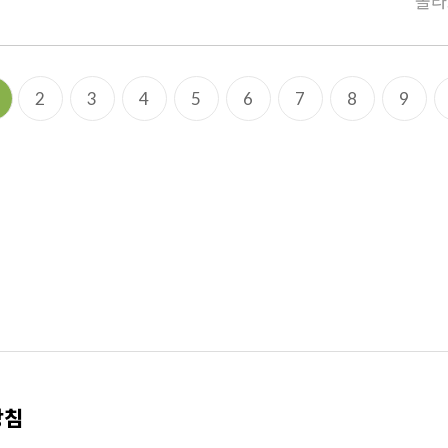
몰라
2
3
4
5
6
7
8
9
방침