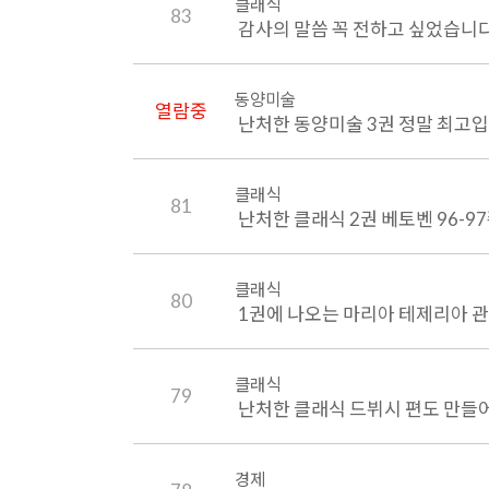
클래식
83
감사의 말씀 꼭 전하고 싶었습니
동양미술
열람중
난처한 동양미술 3권 정말 최고입
클래식
81
난처한 클래식 2권 베토벤 96-9
클래식
80
1권에 나오는 마리아 테제리아 
클래식
79
난처한 클래식 드뷔시 편도 만들
경제