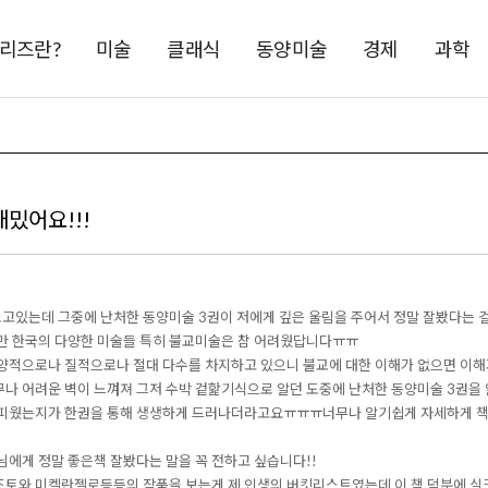
시리즈란?
미술
클래식
동양미술
경제
과학
밌어요!!!
보고있는데 그중에 난처한 동양미술 3권이 저에게 깊은 울림을 주어서 정말 잘봤다는 
만 한국의 다양한 미술들 특히 불교미술은 참 어려웠답니다ㅠㅠ
양적으로나 질적으로나 절대 다수를 차지하고 있으니 불교에 대한 이해가 없으면 이
나 어려운 벽이 느껴져 그저 수박 겉핥기식으로 알던 도중에 난처한 동양미술 3권을
꽃피웠는지가 한권을 통해 생생하게 드러나더라고요ㅠㅠㅠ너무나 알기쉽게 자세하게 책
에게 정말 좋은책 잘봤다는 말을 꼭 전하고 싶습니다!!
토와 미켈란젤로등등의 작품을 보는게 제 인생의 버킷리스트였는데 이 책 덕분에 실크