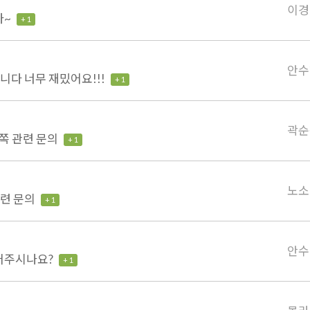
이경
다~
+ 1
안수
니다 너무 재밌어요!!!
+ 1
곽순
7쪽 관련 문의
+ 1
노소
관련 문의
+ 1
안수
어주시나요?
+ 1