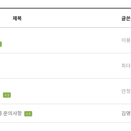
제목
글쓴
이용
최다
안정
!
+ 1
 중 문의사항
김영
+ 1