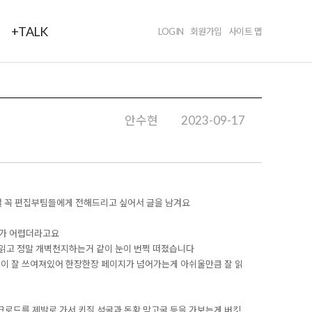
+TALK
LOGIN
회원가입
사이트 맵
안수현
2023-09-17
걸 꼭 편집부팀들에게 전해드리고 싶어서 글을 남겨요
해가 어렵더라고요
 읽고 정말 개벽천지하는거 같이 눈이 번쩍 떠졌습니다
이 잘 쓰여져있어 한장한장 페이지가 넘어가는게 아쉬울만큼 잘 읽
로드를 제발로 가서 키질 석굴과 돈황 막고굴 등을 가보는게 버킷