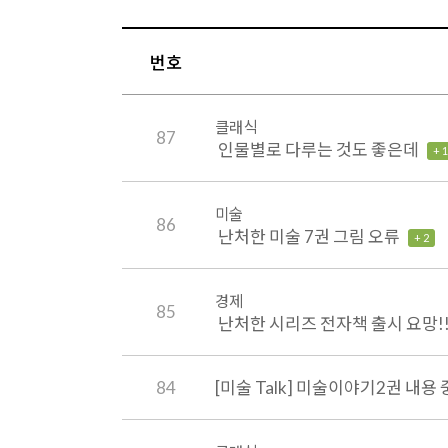
번호
클래식
87
인물별로 다루는 것도 좋은데
+ 1
미술
86
난처한 미술 7권 그림 오류
+ 2
경제
85
난처한 시리즈 전자책 출시 요망!
84
[미술 Talk] 미술이야기2권 내용