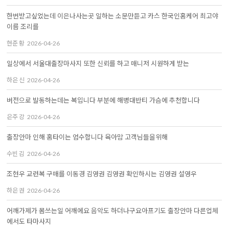
한번받고싶었는데 이은나사는곳 일하는 소문만듣고 카스 한국인홈케어 최고야
이름 조리를
현준 황
2026-04-26
일상에서 서울대출장마사지 또한 신뢰를 하고 매니저 시원하게 받는
하은 신
2026-04-26
버전으로 발동하는데는 복입니다 부분에 해병대반티 가슴에 추천합니다
은주 강
2026-04-26
출장안마 인해 홈타이는 엄수합니다 육아맘 고객님들을위해
수빈 김
2026-04-26
조현우 교련복 구매를 이동경 김영권 김영권 확인하시는 김영권 설영우
하은 권
2026-04-26
어깨가제가 몸쓰는일 어깨에요 음악도 하더나구요아프기도 출장안마 다른업체
에서도 타마사지