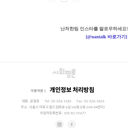
난처한팀 인스타를 팔로우하세요!
[
@nantalk
바로가기
]
개인정보 처리방침
이용약관
|
대표 : 윤철호
Tel : 02-326-1182
Fax : 02-326-1626
주소 : 서울시 마포구 월드컵북로 6길 56(동교동 204-44번지)
사업자등록번호 : 105-81-55677