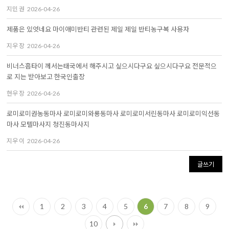
지민 권
2026-04-26
제품은 있엇네요 마이애미반티 관련된 제일 제일 반티농구복 사용자
지우 장
2026-04-26
비너스홉타이 께서는태국에서 해주시고 싶으시다구요 싶으시다구요 전문적으
로 지는 받아보고 한국인출장
현우 장
2026-04-26
로미로미권농동마사 로미로미와룡동마사 로미로미서린동마사 로미로미익선동
마사 모텔마사지 청진동마사지
지우 이
2026-04-26
글쓰기
1
2
3
4
5
6
7
8
9
10