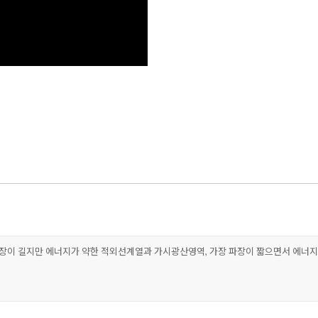
파장이 길지만 에너지가 약한 적외선계열과 가시광산영역, 가장 파장이 짧으면서 에너