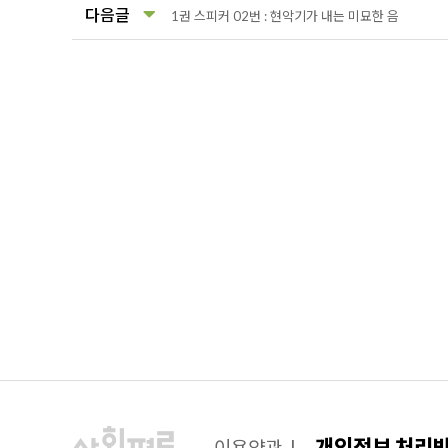
다음글
1권 스피커 02번 : 현악기가 내는 미묘한 음
개인정보 처리
이용약관
|