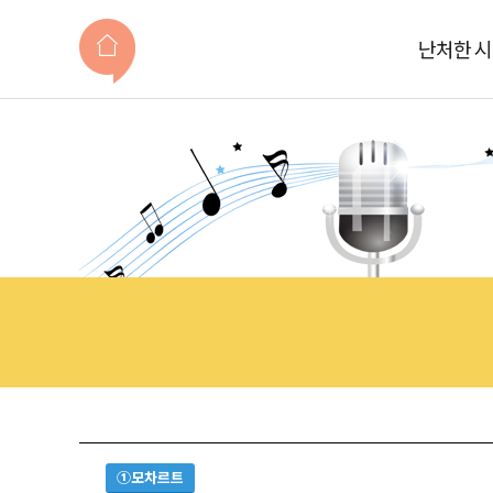
난처한 
①모차르트