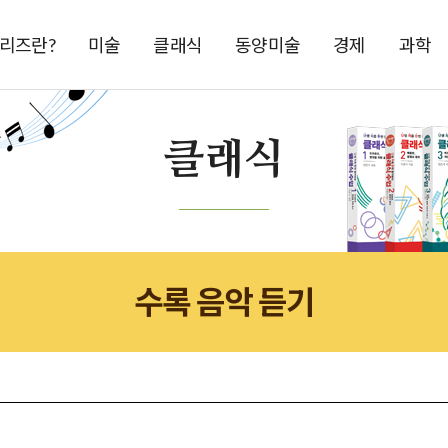
시리즈란?
미술
클래식
동양미술
경제
과학
클래식
수록 음악 듣기