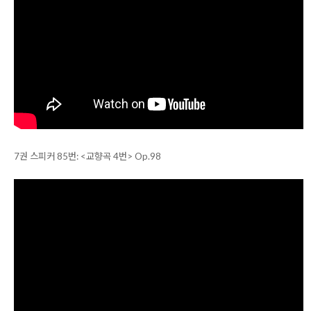
7권 스피커 85번: <교향곡 4번> Op.98