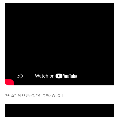
7권 스피커 35번: <헝가리 무곡> WoO 1