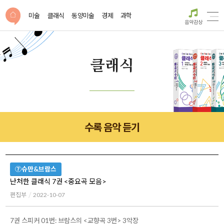
미술
클래식
동양미술
경제
과학
음악감상
클래식
수록 음악 듣기
⑦슈만&브람스
난처한 클래식 7권 <중요곡 모음>
편집부
2022-10-07
7권 스피커 01번: 브람스의 <교향곡 3번> 3악장