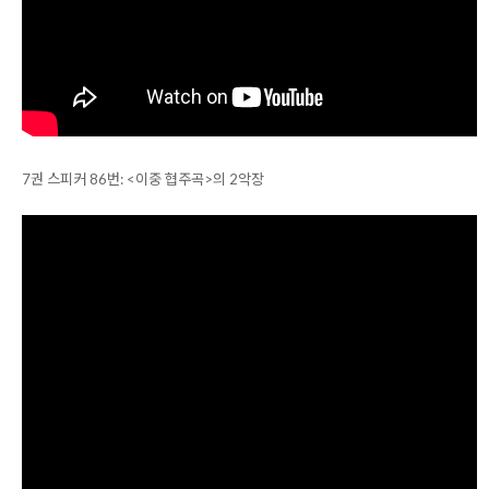
7권 스피커 86번: <이중 협주곡>의 2악장