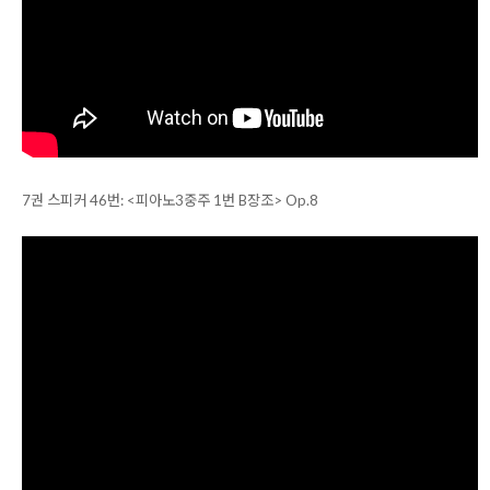
7권 스피커 46번: <피아노3중주 1번 B장조> Op.8