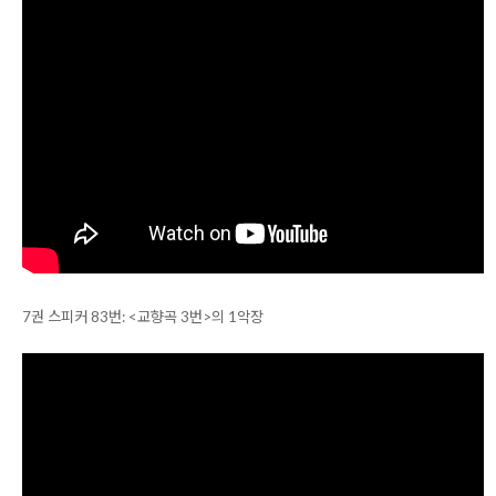
7권 스피커 83번: <교향곡 3번>의 1악장