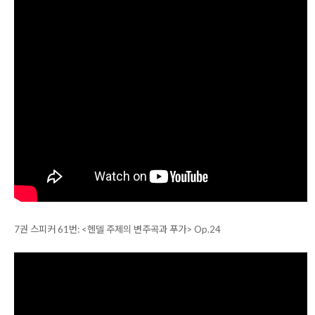
7권 스피커 61번: <헨델 주제의 변주곡과 푸가> Op.24