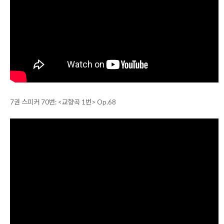
7권 스피커 70번: <교향곡 1번> Op.68