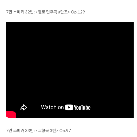
7권 스피커 32번: <첼로 협주곡 a단조> Op.129
7권 스피커 33번: <교향곡 3번> Op.97