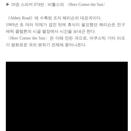
▶
10
권 스피커
0
74번 : 비틀스의 〈Here Comes the Sun〉
《Abbey Road》에 수록된 조지 해리슨의 대표곡이다.
1969년 초 여러 악재가 겹친 탓에 휴식이 필요했던 해리슨은 친구
에릭 클랩튼의 시골 별장에서 시간을 보내곤 한다.
〈Here Comes the Sun〉은 이때 만든 곡으로, 어쿠스틱 기타 리프
가 평화로운 곡의 분위기 전체에 묻어나온다.