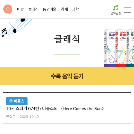
미술
클래식
동양미술
경제
과학
음악감상
클래식
수록 음악 듣기
⑩ 비틀스
10권 스피커 074번 : 비틀스의 〈Here Comes the Sun〉
편집부
2025-10-15