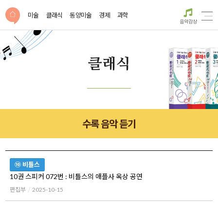
미술
클래식
동양미술
경제
과학
음악감상
클래식
수록 음악 듣기
⑩ 비틀스
10권 스피커 072번 : 비틀스의 애플사 옥상 공연
편집부
2025-10-15