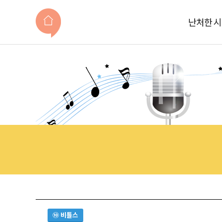
난처한 
⑩ 비틀스