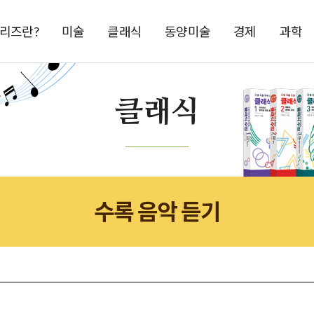
시리즈란?
미술
클래식
동양미술
경제
과학
클래식
수록 음악 듣기