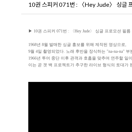
10권 스피커 071번 : 〈Hey Jude〉 싱글
▶
10
권 스피커
071
번 : 〈Hey Jude〉 싱글 프로모션 필름
1968년 8월 발매한 싱글 홍보를 위해 제작된 영상으로,
9월 4일 촬영되었다. 노래 후반을 장식하는 "na-na-na
1966년 투어 중단 이후 관객과 호흡을 맞추며 연주할 
이는 곧 겟 백 프로젝트가 추구한 라이브 형식의 토대가 