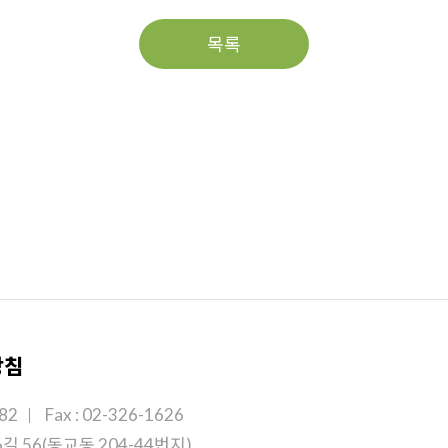
목록
방침
182
Fax : 02-326-1626
길 56(동교동 204-44번지)