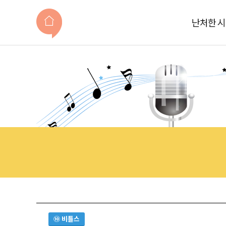
난처한 
⑩ 비틀스