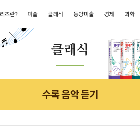
시리즈란?
미술
클래식
동양미술
경제
과학
클래식
수록 음악 듣기