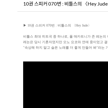
10권 스피커 070번 : 비틀스의 〈Hey Jud
▶
10
권 스피커
0
70번 : 비틀스의 〈Hey Jude〉
비틀스 최대 히트곡 중 하나로, 폴 매카트니가 존 레논의
레논은 당시 기혼자였지만 오노 요코와 연애 중이었고 결국 
"속상해 하지 말고 슬픈 노래를 더 좋게 만들어 봐"라는