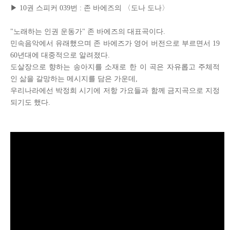
▶
10
권 스피커
0
39번 : 존 바에즈의 〈도나 도나〉
"노래하는 인권 운동가" 존 바에즈의 대표곡이다.
민속음악에서 유래했으며 존 바에즈가 영어 버전으로 부르면서 19
60년대에 대중적으로 알려졌다.
도살장으로 향하는 송아지를 소재로 한 이 곡은 자유롭고 주체적
인 삶을 갈망하는 메시지를 담은 가운데,
우리나라에선 박정희 시기에 저항 가요들과 함께 금지곡으로 지정
되기도 했다.