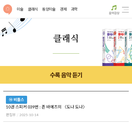
미술
클래식
동양미술
경제
과학
음악감상
클래식
수록 음악 듣기
⑩ 비틀스
10권 스피커 039번 : 존 바에즈의 〈도나 도나〉
편집부
2025-10-14