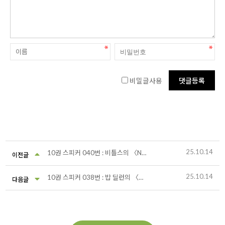
비밀글사용
25.10.14
10권 스피커 040번 : 비틀스의 〈Norwegian Wood〉
이전글
25.10.14
10권 스피커 038번 : 밥 딜런의 〈블로인 인 더 윈드〉
다음글