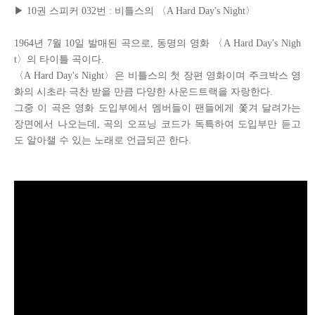
▶
10
권 스피커
0
32번 : 비틀스의 〈A Hard Day's Night〉
1964년 7월 10일 발매된 곡으로, 동명의 영화
〈A Hard Day's Nigh
t〉
의 타이틀 곡이다.
〈A Hard Day's Night〉
은 비틀스의 첫 장편 영화이며 주크박스 영
화의 시초라 극찬 받을 만큼 다양한 사운드트랙을 자랑한다.
그중 이 곡은 영화 도입부에서 멤버들이 팬들에게 쫓겨 달려가는
장면에서 나오는데, 곡의 오프닝 코드가 독특하여 도입부만 듣고
도 알아챌 수 있는 노래로 언급되곤 한다.