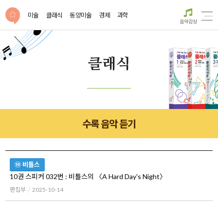
미술
클래식
동양미술
경제
과학
음악감상
클래식
수록 음악 듣기
⑩ 비틀스
10권 스피커 032번 : 비틀스의 〈A Hard Day's Night〉
편집부
2025-10-14