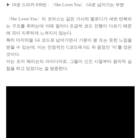
▶
10
권 스피커
0
30번 : 〈She Loves You〉 G6로 넘어가는 부분
〈She Loves You〉의 코러스는 같은 가사와 멜로디가 세번 반복되
는 구조를 취하는데 이때 절마다 조금씩 코드 진행이 다르기 때문
에 곡이 지루하게 느껴지지 않는다.
특히 마지막을 G6 코드로 넘어가면서 기분이 붕 뜨는 듯한 느낌을
받을 수 있는데, 이는 안정적인 G코드에 6도 위 음정인 '미'를 얹은
것이다.
이는 조지 해리슨의 아이디어로, 그들이 신인 시절부터 음악적 실
험을 하고 있었다는 걸 방증한다.