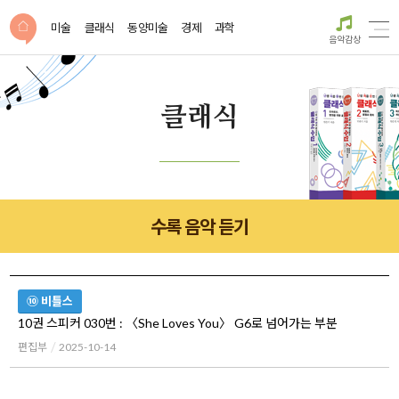
미술
클래식
동양미술
경제
과학
음악감상
클래식
수록 음악 듣기
⑩ 비틀스
10권 스피커 030번 : 〈She Loves You〉 G6로 넘어가는 부분
편집부
2025-10-14