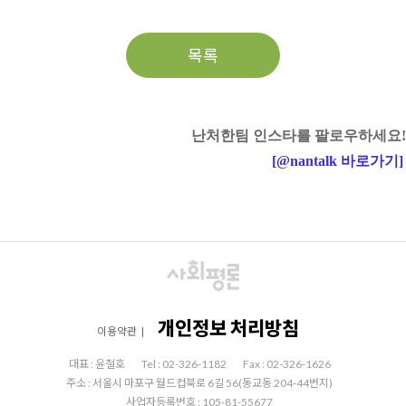
목록
난처한팀 인스타를 팔로우하세요!
[
@nantalk
바로가기
]
개인정보 처리방침
이용약관
|
대표 : 윤철호
Tel : 02-326-1182
Fax : 02-326-1626
주소 : 서울시 마포구 월드컵북로 6길 56(동교동 204-44번지)
사업자등록번호 : 105-81-55677