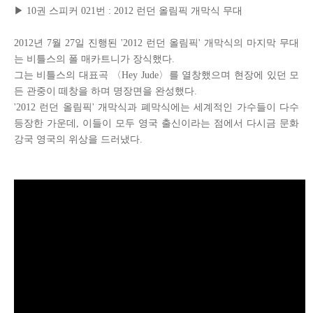
▶
10
권 스피커
021
번 :
2012 런던 올림픽 개막식 무대
2012년 7월 27일 진행된 '2012 런던 올림픽' 개막식의 마지막 무대
는 비틀스의 폴 매카트니가 장식했다.
그는 비틀스의 대표곡 〈Hey Jude〉를 열창했으며 현장에 있던 모
든 관중이 떼창을 하며 명장면을 완성했다.
'2012 런던 올림픽' 개막식과 폐막식에는 세계적인 가수들이 다수
등장한 가운데, 이들이 모두 영국 출신이라는 점에서 다시금 문화
강국 영국의 위상을 드러냈다.