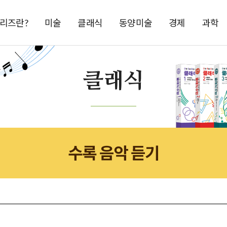
시리즈란?
미술
클래식
동양미술
경제
과학
클래식
수록 음악 듣기