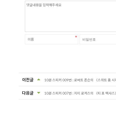
이전글
10권 스피커 009번 : 로버트 존슨의 〈스위트 홈 
다음글
10권 스피커 007번 : 지미 로저스의 〈티 포 텍사스