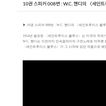
10권 스피커 008번 : W.C. 핸디의 〈세
▶
10
권 스피커
008
번
: W.C. 핸디의 〈세인트루이스 블
1914년 발표된 〈세인트루이스 블루스〉는 미국의 작곡가 
W.C. 핸디는 이전까지 민속음악이자 구전노래로 머무른
〈세인트루이스 블루스〉가 그 시작에 있던 작품으로 해당