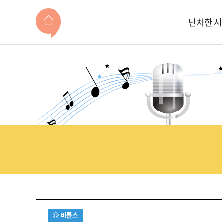
난처한 
⑩ 비틀스