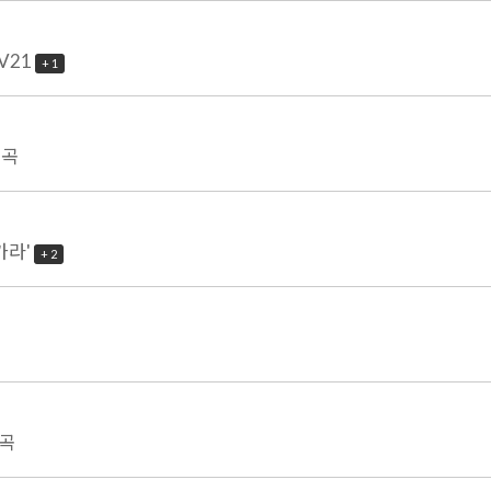
V21
+ 1
서곡
가라'
+ 2
서곡