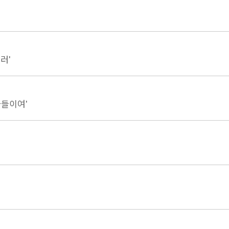
러'
자들이여'