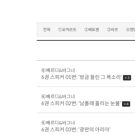
전체
①모차르트
②베토벤
③바흐
④헨
⑥베르디&바그너
6권 스피커 01번: '방금 들린 그 목소리'
+ 3
⑥베르디&바그너
6권 스피커 02번: '남몰래 흘리는 눈물'
+ 4
⑥베르디&바그너
6권 스피커 03번: '광란의 아리아'