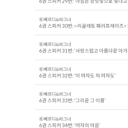
6권 스피커 29번: '아침은 장밋빛으로 빛나고
⑥베르디&바그너
6권 스피커 30번: <리골레토 패러프레이즈> S
⑥베르디&바그너
6권 스피커 31번: '사랑스럽고 아름다운 아가
⑥베르디&바그너
6권 스피커 32번: '이 여자도 저 여자도'
⑥베르디&바그너
6권 스피커 33번: '그리운 그 이름'
⑥베르디&바그너
6권 스피커 34번: '여자의 마음'