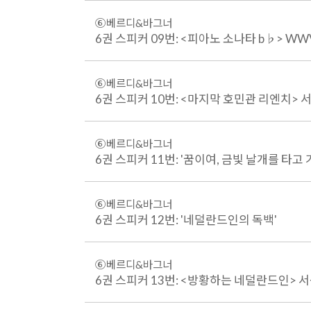
⑥베르디&바그너
6권 스피커 09번: <피아노 소나타 b♭> WW
⑥베르디&바그너
6권 스피커 10번: <마지막 호민관 리엔치> 
⑥베르디&바그너
6권 스피커 11번: '꿈이여, 금빛 날개를 타고 
⑥베르디&바그너
6권 스피커 12번: '네덜란드인의 독백'
⑥베르디&바그너
6권 스피커 13번: <방황하는 네덜란드인> 