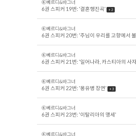
⑥베르디&바그너
6권 스피커 19번: '결혼행진곡'
+ 2
⑥베르디&바그너
6권 스피커 20번: '주님이 우리를 고향에서 불
⑥베르디&바그너
6권 스피커 21번: '일어나라, 카스티아의 사
⑥베르디&바그너
6권 스피커 22번: '몽유병 장면'
+ 3
⑥베르디&바그너
6권 스피커 23번: '이탈리아의 맹세'
⑥베르디&바그너