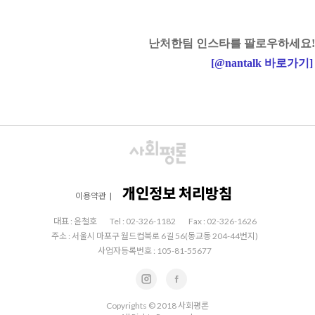
난처한팀 인스타를 팔로우하세요!
[
@nantalk
바로가기
]
개인정보 처리방침
이용약관
|
대표 : 윤철호
Tel : 02-326-1182
Fax : 02-326-1626
주소 : 서울시 마포구 월드컵북로 6길 56(동교동 204-44번지)
사업자등록번호 : 105-81-55677
Copyrights © 2018 사회평론