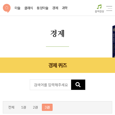
미술
클래식
동양미술
경제
과학
음악감상
경제
경제 퀴즈
전체
1권
2권
3권