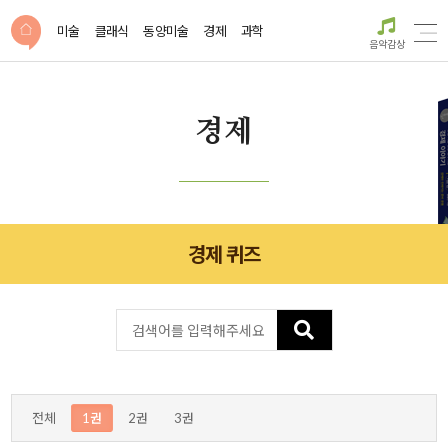
미술
클래식
동양미술
경제
과학
음악감상
경제
경제 퀴즈
전체
1권
2권
3권