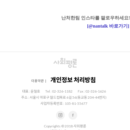
난처한팀 인스타를 팔로우하세요!
[
@nantalk
바로가기
]
개인정보 처리방침
이용약관
|
대표 : 윤철호
Tel : 02-326-1182
Fax : 02-326-1626
주소 : 서울시 마포구 월드컵북로 6길 56(동교동 204-44번지)
사업자등록번호 : 105-81-55677
Copyrights © 2018 사회평론