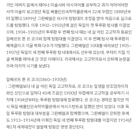
가인 아버지 밑에서 태어나 미술사와 아시아어를 공부하고 과거 어마어마한
서역 미술의 보고였던 독일 베를린민속학박물관에서 32세 무렵인 1888년부
터 일했다.1899년 그륀베델은 러시아 탐험대의 초청을 받아 처음으로 실크로
드를 탐험했다. 이후 1902~1903년에 걸친 독일의 첫 투루판 탐사를 이끌었
으며, 1904~1905년의 투루판 두 번째 탐사 때는 네 살 어린 고고학자 동료인
알베르트 폰 르 코크와 함께 탐험대를 이끌었다. 이 두 번째 탐사 때 투루판의
베제클리크 석굴 벽화 다수가 약탈됐다. 그륀베델은 50대를 바라보던 1905~
1907년 독일의 세 번째 투루판 탐사대에서도 선두에 섰는데, 쿠차의 키질 석
굴 벽화를 떼어내 간 것은 이때이다. 귀국해서는 고고학자로서 은퇴해 논문을
쓰며 마지막 시기를 보냈다.
알베르트 폰 르 코크(1860~1930년)
: 그륀베델보다 네 살 어린 독일 고고학자로, 르 코크는 일생을 양조업자이자
와인 상인으로 일하다 40세 즈음인 1900년 무렵에야 고고학을 공부하기 시
작해 1904년부터는 투루판 탐험대에 합류했다. 르 코크는 경력은 짧지만 역
시 독일 베를린민속학박물관에서 어시스턴트로 일했던 연이 있었다. 이후 독
일 투루판 탐험대 대부분을 그륀베델과 함께했으며, 그륀베델이 은퇴한 후에
도 1913~1914년에 이뤄진 독일 네 번째 투루판 탐험대를 이끌지만 1914년
제1차 세계대전이 발발해 탐험은 영영 중단된다.