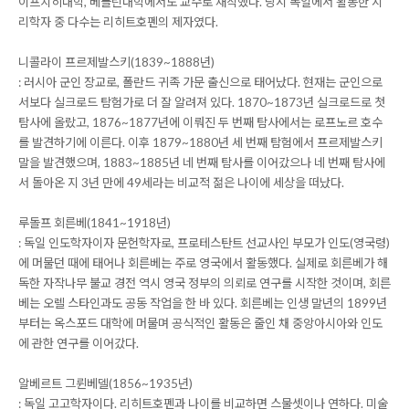
이프치히대학, 베를린대학에서도 교수로 재직했다. 당시 독일에서 활동한 지
리학자 중 다수는 리히트호펜의 제자였다.
니콜라이 프르제발스키(1839~1888년)
: 러시아 군인 장교로, 폴란드 귀족 가문 출신으로 태어났다. 현재는 군인으로
서보다 실크로드 탐험가로 더 잘 알려져 있다. 1870~1873년 실크로드로 첫
탐사에 올랐고, 1876~1877년에 이뤄진 두 번째 탐사에서는 로프노르 호수
를 발견하기에 이른다. 이후 1879~1880년 세 번째 탐험에서 프르제발스키
말을 발견했으며, 1883~1885년 네 번째 탐사를 이어갔으나 네 번째 탐사에
서 돌아온 지 3년 만에 49세라는 비교적 젊은 나이에 세상을 떠났다.
루돌프 회른베(1841~1918년)
: 독일 인도학자이자 문헌학자로, 프로테스탄트 선교사인 부모가 인도(영국령)
에 머물던 때에 태어나 회른베는 주로 영국에서 활동했다. 실제로 회른베가 해
독한 자작나무 불교 경전 역시 영국 정부의 의뢰로 연구를 시작한 것이며, 회른
베는 오렐 스타인과도 공동 작업을 한 바 있다. 회른베는 인생 말년의 1899년
부터는 옥스포드 대학에 머물며 공식적인 활동은 줄인 채 중앙아시아와 인도
에 관한 연구를 이어갔다.
알베르트 그륀베델(1856~1935년)
: 독일 고고학자이다. 리히트호펜과 나이를 비교하면 스물셋이나 연하다. 미술