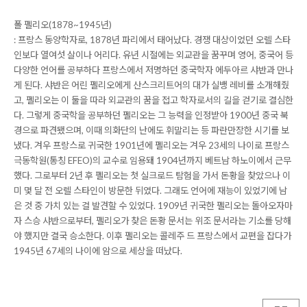
폴 펠리오(1878~1945년)
: 프랑스 동양학자로, 1878년 파리에서 태어났다. 경쟁 대상이었던 오렐 스타
인보다 열여섯 살이나 어리다. 유년 시절에는 외교관을 꿈꾸며 영어, 중국어 등
다양한 언어를 공부하다 프랑스에서 저명하던 중국학자 에두아르 샤반과 만나
게 된다. 샤반은 어린 펠리오에게 산스크리트어의 대가 실뱅 레비를 소개해줬
고, 펠리오는 이 둘을 따라 외교관의 꿈을 접고 학자로서의 길을 걷기로 결심한
다. 그렇게 중국학을 공부하던 펠리오는 그 능력을 인정받아 1900년 중국 북
경으로 파견됐으며, 이때 의화단의 난에도 휘말리는 등 파란만장한 시기를 보
냈다. 겨우 프랑스로 귀국한 1901년에 펠리오는 겨우 23세의 나이로 프랑스
극동학원(통칭 EFEO)의 교수로 임용돼 1904년까지 베트남 하노이에서 근무
했다. 그로부터 2년 후 펠리오는 첫 실크로드 탐험을 가서 돈황을 찾았으나 이
미 몇 달 전 오렐 스타인이 방문한 뒤였다. 그래도 언어에 재능이 있었기에 남
은 것 중 가치 있는 걸 발견할 수 있었다. 1909년 귀국한 펠리오는 돌아오자마
자 스승 샤반으로부터, 펠리오가 찾은 돈황 문서는 위조 문서라는 기소를 당해
야 했지만 결국 승소한다. 이후 펠리오는 콜레주 드 프랑스에서 교편을 잡다가
1945년 67세의 나이에 암으로 세상을 떠났다.