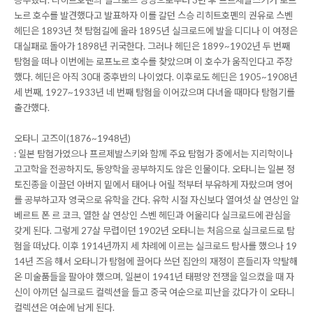
노르 호수를 발견했다고 발표하자 이를 갈던 스승 리히트호펜의 권유로 스벤
헤딘은 1893년 첫 탐험길에 올라 1895년 실크로드에 발을 디디나 이 여정은
대실패로 돌아가 1898년 귀국한다. 그러나 헤딘은 1899~1902년 두 번째
탐험을 떠나 이번에는 로프노르 호수를 찾았으며 이 호수가 움직인다고 주장
했다. 헤딘은 아직 30대 중후반의 나이였다. 이후로도 헤딘은 1905~1908년
세 번째, 1927~1933년 네 번째 탐험을 이어갔으며 다녀올 때마다 탐험기를
출간했다.
오타니 고즈이(1876~1948년)
: 일본 탐험가였으나 프르제발스키와 함께 주요 탐험가 중에서는 지리학이나
고고학을 전공하지도, 동양학을 공부하지도 않은 인물이다. 오타니는 일본 정
토진종을 이끌던 아버지 밑에서 태어나 어릴 적부터 부유하게 자랐으며 영어
를 공부하고자 영국으로 유학을 간다. 유학 시절 자신보다 열여섯 살 연상인 알
베르트 폰 르 코크, 열한 살 연상인 스벤 헤딘과 어울리다 실크로드에 관심을
갖게 된다. 그렇게 27살 무렵이던 1902년 오타니는 처음으로 실크로드로 탐
험을 떠났다. 이후 1914년까지 세 차례에 이르는 실크로드 탐사를 했으나 19
14년 즈음 해서 오타니가 탐험에 끌어다 쓰던 집안의 재정이 흔들리자 약탈해
온 미술품들을 팔아야 했으며, 일본이 1941년 태평양 전쟁을 일으켰을 때 자
신이 아끼던 실크로드 컬렉션을 들고 중국 여순으로 피난을 갔다가 이 오타니
컬렉션은 여순에 남게 된다.