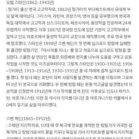
오렐 스타인(1862~1943년)
: 헝가리 출신 영국 고고학자로, 1862년 헝가리의 부다페스트에서 유대계 부
모 밑에 태어났다. 그리스어, 라틴어, 프랑스어, 영어 등을 공부했으며 영국과
독일 대학에서 고고학과 산스크리트어, 페르시아어, 동양학을 전공하며 24세
무렵까지 수학했다. 이후 1887년 영국령 인도에 있던 기관의 고고학부에서
일하고 인도 라호르에서 동양학 학교의 교장으로 재직했으며, 주로 영국 정부
에 협조했다. 스타인은 1898년 스벤 헤딘이 첫 번째 실크로드 탐험에 실패한
후 출간한 탐험기인 『아시아를 지나』를 읽고 처음으로 실크로드 탐험을 결
심한다. 스물한 살 연상인 루돌프 회른베와 편지를 나누며 도움을 구하고 공동
작업을 시작한 것도 이즈음부터이다. 그렇게 스타인은 1900~1901년, 1906
~1908년, 1913~1916년, 1930~1931년 총 네 차례에 걸쳐 실크로드 탐사
를 했다. 첫 탐사 때는 호탄의 라왁 사원지를 발견하는 쾌거를 이뤘으며 그로부
터 3년 뒤 영국으로 귀화했다. 두 번째 탐험 때는 돈황 막고굴을 발견했는데 이
공적을 인정받아 1912년에 기사 작위를 받게 된다. 이후로도 인도나 파키스
탄, 아프가니스탄, 이란 등 아시아 각지를 다니던 중 아프가니스탄 카불에서 8
0세의 일기로 삶을 마무리했다.
스벤 헤딘(1865~1952년)
: 스웨덴 지리학자로, 10대 때 첫 북극해 항로를 개척한 한 탐험가가 귀국한 걸
목격하고 탐험가로서의 꿈을 키우다 독일로 가서 리히트호펜 밑에서 지리학을
공부했다. 리히트호펜의 실크로드 명명으로부터 3년 후 프르제발스키가 로프