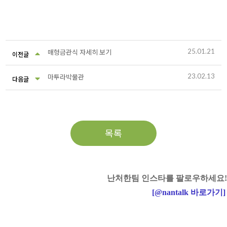
25.01.21
매형금관식 자세히 보기
이전글
23.02.13
마투라박물관
다음글
목록
난처한팀 인스타를 팔로우하세요!
[
@nantalk
바로가기
]