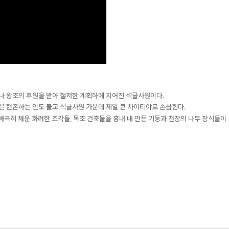
 왕조의 후원을 받아 철저한 계획하에 지어진 석굴사원이다.
은
현존하는 인도 불교 석굴사원 가운데
제일 큰 차이티야로 손꼽힌
다.
빼곡히 채운 화려한 조각들
목조 건축물을 흉내 내 만든 기둥과 천장의 나무 장식들이
,