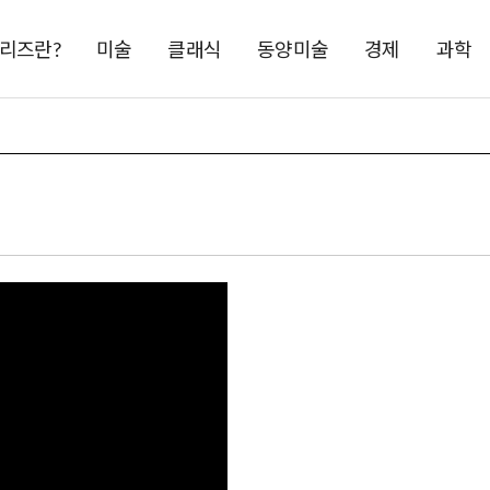
시리즈란?
미술
클래식
동양미술
경제
과학