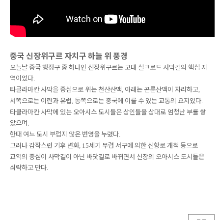
중국 신장위구르 자치구 하늘 위 풍경
오늘날 중국 행정구 중 하나인 신장위구르는 고대 실크로드 사막길의 핵심 지
역이었다
.
타클라마칸 사막을 중심으로 위는 천산산맥
아래는 곤륜산맥이 자리하고
,
,
서쪽으로는 이란과 유럽
동쪽으로는 중국에 이를 수 있는 교통의 요지였다
,
.
타클라마칸 사막에 있는 오아시스 도시들은 상인들을 상대로 엄청난 부를 쌓
았으며
,
한때 여느 도시 부럽지 않은 번영을 누렸다
.
그러나 갑작스런 기후 변화
세기 무렵 서구에 의한 신항로 개척 등으로
, 15
교역의 중심이 사막길이 아닌 바닷길로 바뀌면서 신장의 오아시스 도시들은
쇠락하고 만다
.