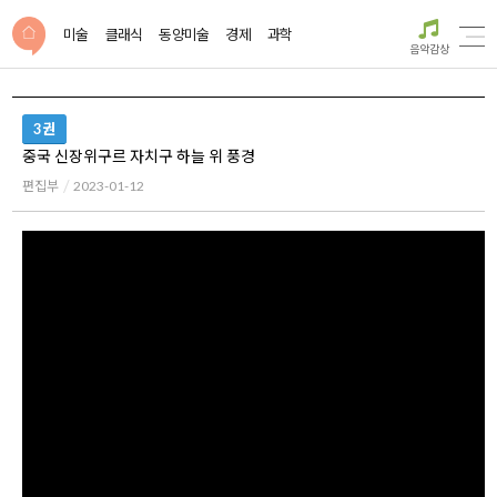
미술
클래식
동양미술
경제
과학
음악감상
3권
중국 신장위구르 자치구 하늘 위 풍경
편집부
2023-01-12