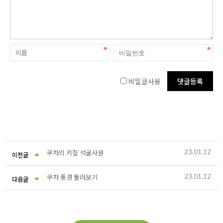
비밀글사용
23.01.12
쿠차의 키질 석굴사원
이전글
23.01.12
쿠차 풍경 둘러보기
다음글