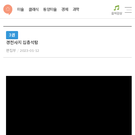
미술
클래식
동양미술
경제
과학
음악감상
3권
경천사지 십층석탑
편집부
2023-01-12