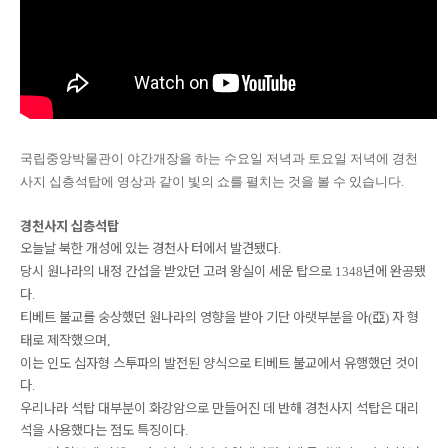
국립중앙박물관이 야간개장을 하는 수요일 저녁과 토요일 저녁에 경천
사지 십층석탑에 영상과 같이 빛의 쇼를 펼치는 것을 볼 수 있습니다.
경천사지 십층석탑
오늘날 북한 개성에 있는 경천사 터에서 발견됐다
.
당시 원나라의 내정 간섭을 받았던 고려 왕실이 세운 탑으로
년에 완공됐
1348
다
.
티베트 불교를 숭상했던 원나라의 영향을 받아 기단 아랫부분을 아
亞
자 형
(
)
태로 제작했으며
,
이는 인도 십자형 스투파의 발전된 양식으로 티베트 불교에서 유행했던 것이
다
.
우리나라 석탑 대부분이 화강암으로 만들어진 데 반해 경천사지 석탑은 대리
석을 사용했다는 점도 특징이다
.