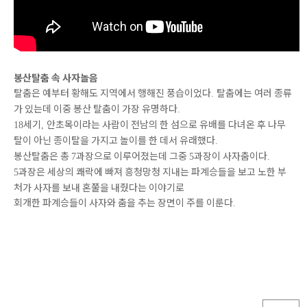
봉산탈춤 속 사자놀음
탈춤은 예부터 황해도 지역에서 행해진 풍습이었다
탈춤에는 여러 종류
.
가 있는데 이중 봉산 탈춤이 가장 유명하다
.
세기
안초목이라는 사람이 전남의 한 섬으로 유배를 다녀온 후 나무
18
,
탈이 아닌 종이탈을 가지고 놀이를 한 데서 유래했다
.
봉산탈춤은 총
과장으로 이루어졌는데 그중
과장이 사자춤이다
7
5
.
과장은 세상의 쾌락에 빠져 흥청망청 지내는 파계승들을 보고 노한 부
5
처가 사자를 보내 혼쭐을 내줬다는 이야기로
회개한 파계승들이 사자와 춤을 추는 장면이 주를 이룬다
.