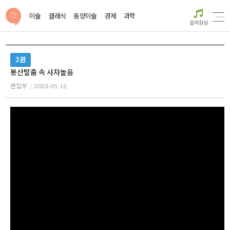
미술
클래식
동양미술
경제
과학
음악감상
3권
봉산탈춤 속 사자놀음
편집부
2023-01-12