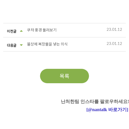
23.01.12
쿠차 풍경 둘러보기
이전글
23.01.12
불상에 복장물을 넣는 의식
다음글
목록
난처한팀 인스타를 팔로우하세요!
[
@nantalk
바로가기
]