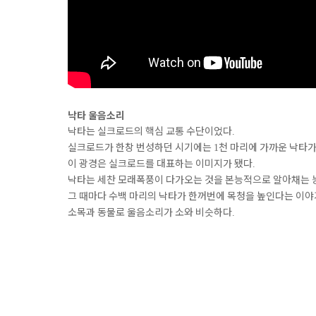
낙타 울음소리
낙타는 실크로드의 핵심 교통 수단이었다
.
실크로드가 한창 번성하던 시기에는
천 마리에 가까운 낙타
1
이 광경은 실크로드를 대표하는 이미지가 됐다
.
낙타는 세찬 모래폭풍이 다가오는 것을 본능적으로 알아채는 
그 때마다 수백 마리의 낙타가 한꺼번에 목청을 높인다는 이
소목과 동물로 울음소리가 소와 비슷하다
.