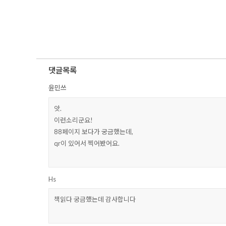
댓글목록
윤민쓰
앗.
이런소리군요!
88페이지 보다가 궁금했는데,
qr이 있어서 찍어봤어요.
Hs
책읽다 궁금했는데 감사합니다