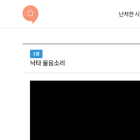
난처한 
3권
낙타 울음소리