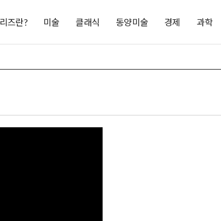
시리즈란?
미술
클래식
동양미술
경제
과학