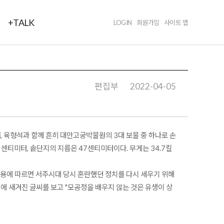
+TALK
LOGIN
회원가입
사이트 맵
편집부
2022-04-05
, 육형석과 함께 흔히 대만고궁박물원의 3대 보물 중 하나로 손
2센티미터, 솥단지의 지름은 47센티미터이다. 무게는 34.7킬
 내용에 따르면 서주시대 당시 혼란했던 정치를 다시 세우기 위해
에 새겨진 글씨를 보고 "모공정을 배우지 않는 것은 유생이 상