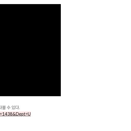
볼 수 있다.
uid=1438&Dept=U