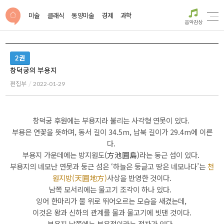
미술
클래식
동양미술
경제
과학
음악감상
2권
창덕궁의 부용지
편집부
2022-01-29
창덕궁 후원에는 부용지라 불리는 사각형 연못이 있다.
부용은 연꽃을 뜻하며,
동서 길이 34.5m, 남북 길이가 29.4m에 이른
다.
부용지 가운데에는 방지원도
(方池圓島)
라는 둥근 섬이 있다.
부용지의 네모난 연못과 둥근 섬은 ‘하늘은 둥글고 땅은 네모나다’는
천
원지방(天圓地方)
사상을 반영한 것이다.
남쪽 모서리에는 물고기 조각이 하나 있다.
잉어 한마리가 물 위로 뛰어오르는 모습을 새겼는데,
이것은 왕과 신하의 관계를 물과 물고기에 빗댄 것이다.
부용지 남쪽에는 부용정이라는 정자가 있다.