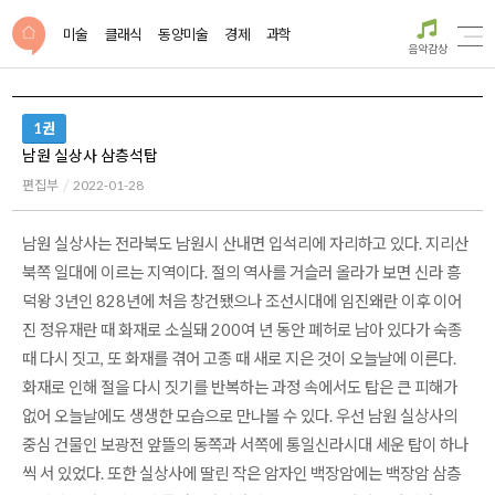
미술
클래식
동양미술
경제
과학
음악감상
1권
남원 실상사 삼층석탑
편집부
2022-01-28
남원 실상사는 전라북도 남원시 산내면 입석리에 자리하고 있다. 지리산
북쪽 일대에 이르는 지역이다. 절의 역사를 거슬러 올라가 보면 신라 흥
덕왕 3년인 828년에 처음 창건됐으나 조선시대에 임진왜란 이후 이어
진 정유재란 때 화재로 소실돼 200여 년 동안 폐허로 남아 있다가 숙종
때 다시 짓고, 또 화재를 겪어 고종 때 새로 지은 것이 오늘날에 이른다.
화재로 인해 절을 다시 짓기를 반복하는 과정 속에서도 탑은 큰 피해가
없어 오늘날에도 생생한 모습으로 만나볼 수 있다. 우선 남원 실상사의
중심 건물인 보광전 앞뜰의 동쪽과 서쪽에 통일신라시대 세운 탑이 하나
씩 서 있었다. 또한 실상사에 딸린 작은 암자인 백장암에는 백장암 삼층