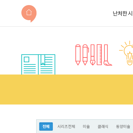
난처한 
전체
시리즈전체
미술
클래식
동양미술