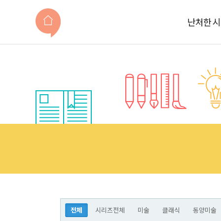
난처한 
전체
시리즈전체
미술
클래식
동양미술