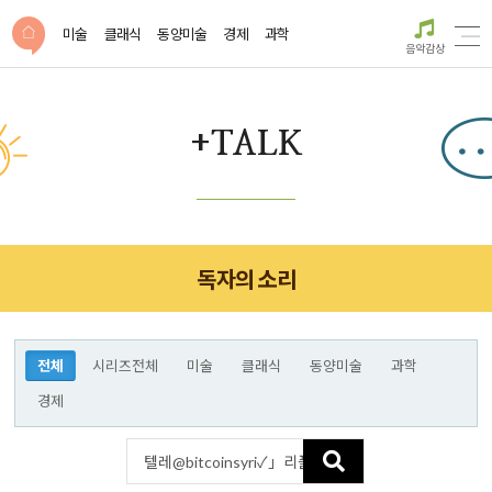
미술
클래식
동양미술
경제
과학
음악감상
+TALK
독자의 소리
전체
시리즈전체
미술
클래식
동양미술
과학
경제