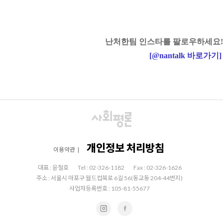
난처한팀 인스타를 팔로우하세요!
[
@nantalk
바로가기
]
개인정보 처리방침
이용약관
|
대표 : 윤철호
Tel : 02-326-1182
Fax : 02-326-1626
주소 : 서울시 마포구 월드컵북로 6길 56(동교동 204-44번지)
사업자등록번호 : 105-81-55677