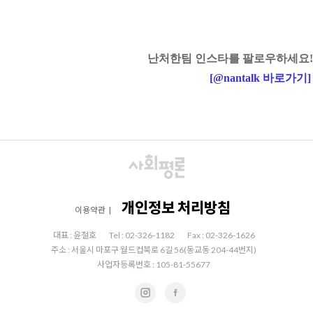
난처한팀 인스타를 팔로우하세요!
[
@nantalk
바로가기
]
개인정보 처리방침
이용약관
|
대표 : 윤철호
Tel : 02-326-1182
Fax : 02-326-1626
주소 : 서울시 마포구 월드컵북로 6길 56(동교동 204-44번지)
사업자등록번호 : 105-81-55677