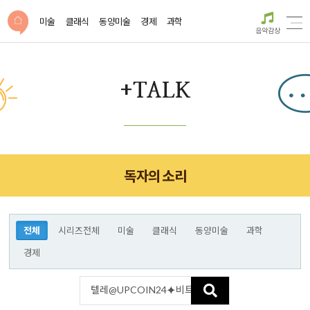
미술
클래식
동양미술
경제
과학
음악감상
+TALK
독자의 소리
전체
시리즈전체
미술
클래식
동양미술
과학
경제