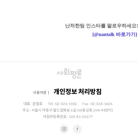
난처한팀 인스타를 팔로우하세요!
[
@nantalk
바로가기
]
개인정보 처리방침
이용약관
|
대표 : 윤철호
Tel : 02-326-1182
Fax : 02-326-1626
주소 : 서울시 마포구 월드컵북로 6길 56(동교동 204-44번지)
사업자등록번호 : 105-81-55677