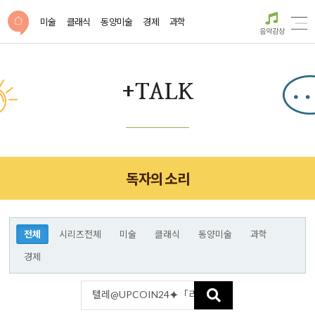
미술
클래식
동양미술
경제
과학
음악감상
+TALK
독자의 소리
전체
시리즈전체
미술
클래식
동양미술
과학
경제