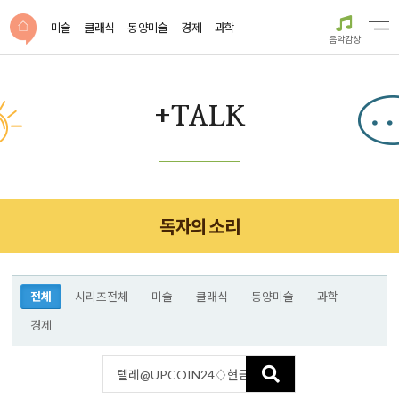
미술
클래식
동양미술
경제
과학
음악감상
+TALK
독자의 소리
전체
시리즈전체
미술
클래식
동양미술
과학
경제