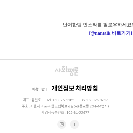
난처한팀 인스타를 팔로우하세요!
[
@nantalk
바로가기
]
개인정보 처리방침
이용약관
|
대표 : 윤철호
Tel : 02-326-1182
Fax : 02-326-1626
주소 : 서울시 마포구 월드컵북로 6길 56(동교동 204-44번지)
사업자등록번호 : 105-81-55677