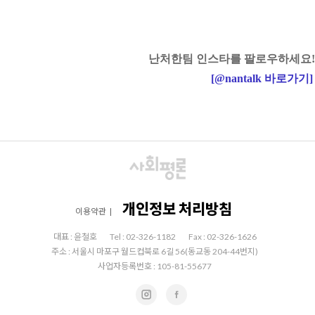
난처한팀 인스타를 팔로우하세요!
[
@nantalk
바로가기
]
개인정보 처리방침
이용약관
|
대표 : 윤철호
Tel : 02-326-1182
Fax : 02-326-1626
주소 : 서울시 마포구 월드컵북로 6길 56(동교동 204-44번지)
사업자등록번호 : 105-81-55677