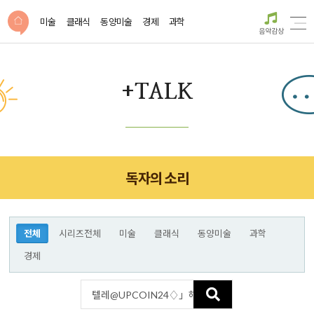
미술
클래식
동양미술
경제
과학
음악감상
+TALK
독자의 소리
전체
시리즈전체
미술
클래식
동양미술
과학
경제