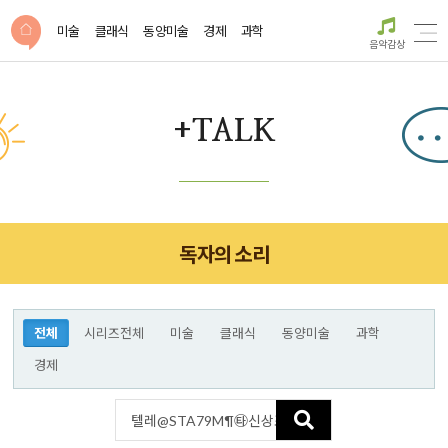
미술
클래식
동양미술
경제
과학
음악감상
+TALK
독자의 소리
전체
시리즈전체
미술
클래식
동양미술
과학
경제