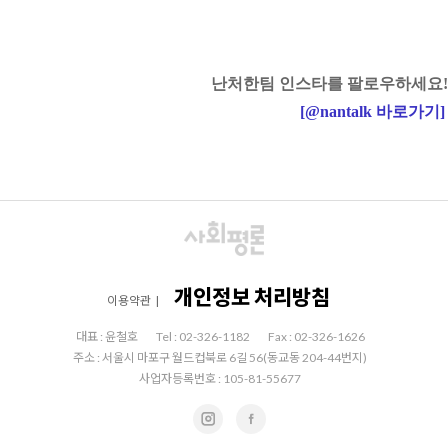
난처한팀 인스타를 팔로우하세요!
[
@nantalk
바로가기
]
개인정보 처리방침
이용약관
|
대표 : 윤철호
Tel : 02-326-1182
Fax : 02-326-1626
주소 : 서울시 마포구 월드컵북로 6길 56(동교동 204-44번지)
사업자등록번호 : 105-81-55677