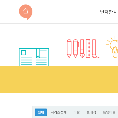
난처한 
전체
시리즈전체
미술
클래식
동양미술