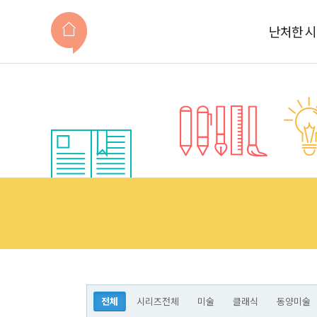
난처한 
전체
시리즈전체
미술
클래식
동양미술