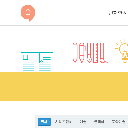
난처한 
전체
시리즈전체
미술
클래식
동양미술