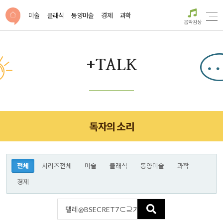
미술
클래식
동양미술
경제
과학
음악감상
+TALK
독자의 소리
전체
시리즈전체
미술
클래식
동양미술
과학
경제