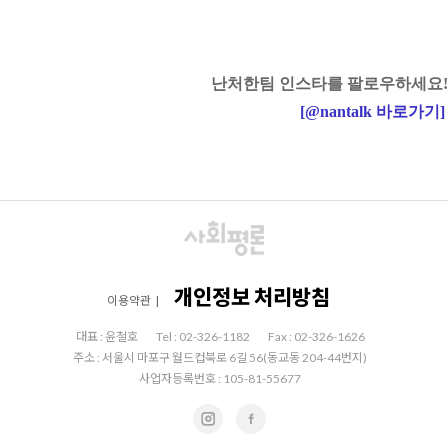
난처한팀 인스타를 팔로우하세요!
[
@nantalk
바로가기
]
개인정보 처리방침
이용약관
|
대표 : 윤철호
Tel : 02-326-1182
Fax : 02-326-1626
주소 : 서울시 마포구 월드컵북로 6길 56(동교동 204-44번지)
사업자등록번호 : 105-81-55677