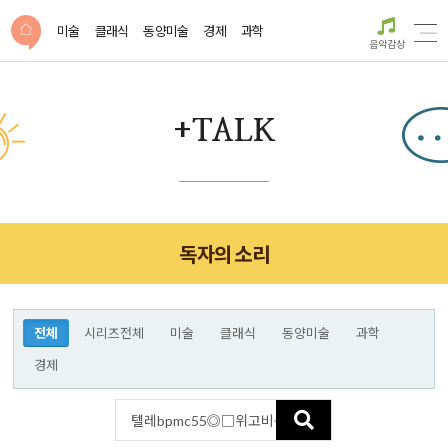
미술
클래식
동양미술
경제
과학
음악감상
+TALK
독자의 소리
전체
시리즈전체
미술
클래식
동양미술
과학
경제