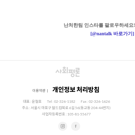
난처한팀 인스타를 팔로우하세요!
[
@nantalk
바로가기
]
개인정보 처리방침
이용약관
|
대표 : 윤철호
Tel : 02-326-1182
Fax : 02-326-1626
주소 : 서울시 마포구 월드컵북로 6길 56(동교동 204-44번지)
사업자등록번호 : 105-81-55677