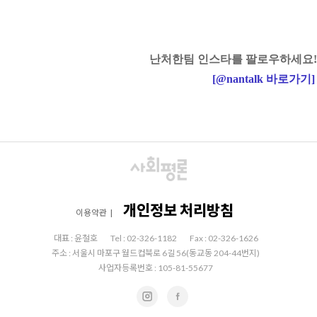
난처한팀 인스타를 팔로우하세요!
[
@nantalk
바로가기
]
개인정보 처리방침
이용약관
|
대표 : 윤철호
Tel : 02-326-1182
Fax : 02-326-1626
주소 : 서울시 마포구 월드컵북로 6길 56(동교동 204-44번지)
사업자등록번호 : 105-81-55677