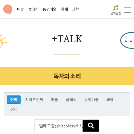
미술
클래식
동양미술
경제
과학
음악감상
+TALK
독자의 소리
전체
시리즈전체
미술
클래식
동양미술
과학
경제