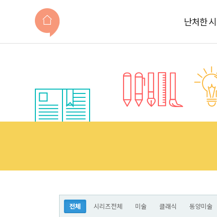
난처한 
전체
시리즈전체
미술
클래식
동양미술