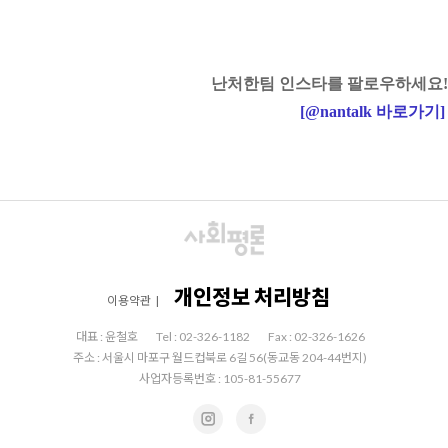
난처한팀 인스타를 팔로우하세요!
[
@nantalk
바로가기
]
개인정보 처리방침
이용약관
|
대표 : 윤철호
Tel : 02-326-1182
Fax : 02-326-1626
주소 : 서울시 마포구 월드컵북로 6길 56(동교동 204-44번지)
사업자등록번호 : 105-81-55677