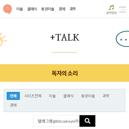
미술
클래식
동양미술
경제
과학
음악감상
+TALK
독자의 소리
전체
시리즈전체
미술
클래식
동양미술
과학
경제