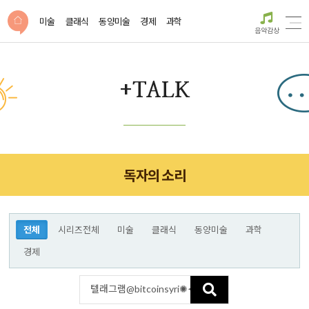
미술
클래식
동양미술
경제
과학
음악감상
+TALK
독자의 소리
전체
시리즈전체
미술
클래식
동양미술
과학
경제