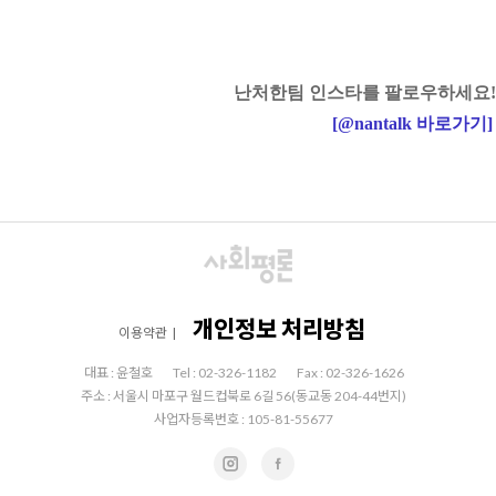
난처한팀 인스타를 팔로우하세요!
[
@nantalk
바로가기
]
개인정보 처리방침
이용약관
|
대표 : 윤철호
Tel : 02-326-1182
Fax : 02-326-1626
주소 : 서울시 마포구 월드컵북로 6길 56(동교동 204-44번지)
사업자등록번호 : 105-81-55677