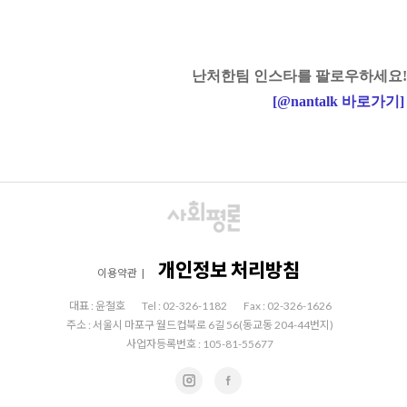
난처한팀 인스타를 팔로우하세요!
[
@nantalk
바로가기
]
개인정보 처리방침
이용약관
|
대표 : 윤철호
Tel : 02-326-1182
Fax : 02-326-1626
주소 : 서울시 마포구 월드컵북로 6길 56(동교동 204-44번지)
사업자등록번호 : 105-81-55677