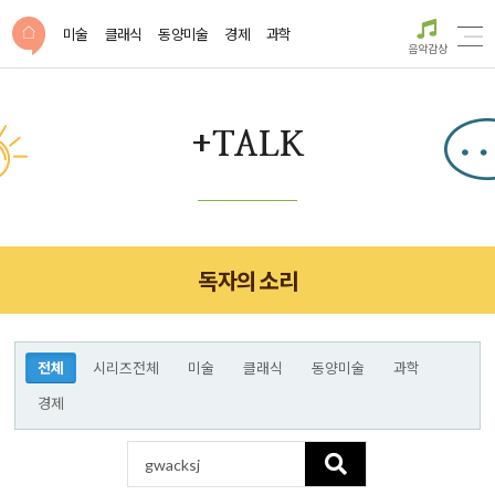
미술
클래식
동양미술
경제
과학
음악감상
+TALK
독자의 소리
전체
시리즈전체
미술
클래식
동양미술
과학
경제